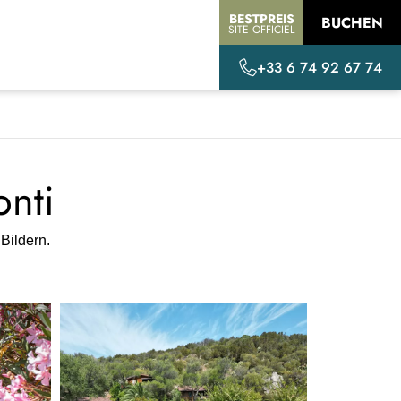
BESTPREIS
BUCHEN
SITE OFFICIEL
+33 6 74 92 67 74
nti
Bildern.