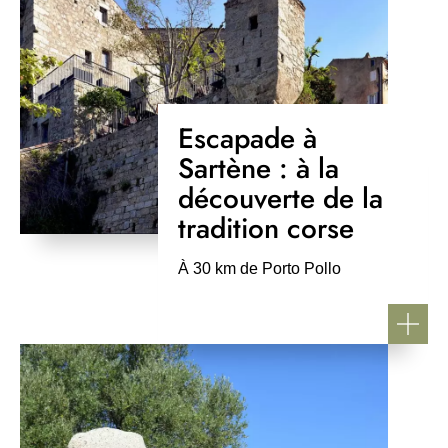
Escapade à
Sartène : à la
découverte de la
tradition corse
Pierre Bona, CC BY-SA 4.0
À 30 km de Porto Pollo