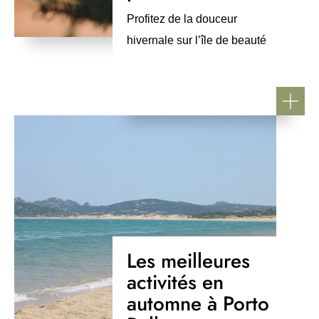
Profitez de la douceur
hivernale sur l’île de beauté
Les meilleures
activités en
automne à Porto
brunobarbato, CC BY 3.0