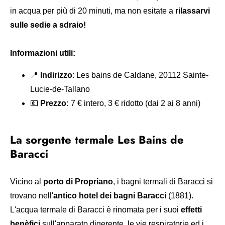
in acqua per più di 20 minuti, ma non esitate a
rilassarvi
sulle sedie a sdraio!
Informazioni utili:
📍
Indirizzo
: Les bains de Caldane, 20112 Sainte-
Lucie-de-Tallano
💶
Prezzo:
7 € intero, 3 € ridotto (dai 2 ai 8 anni)
La sorgente termale Les Bains de
Baracci
Vicino al
porto di Propriano
, i bagni termali di Baracci si
trovano nell'
antico
hotel dei bagni Baracci
(1881).
L'acqua termale di Baracci è rinomata per i suoi
effetti
benèfici
sull'apparato digerente, le vie respiratorie ed i