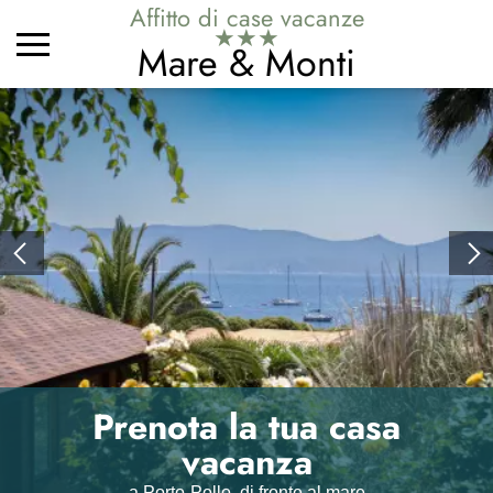
Affitto di case vacanze
★★★
Mare & Monti
Prenota la tua casa
Passete delle vacanze
vacanza
nel cuore di un antico uliveto in Corsica del sud
a Porto-Pollo, di fronte al mare