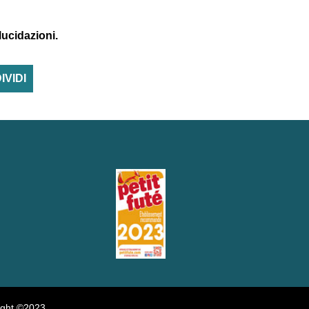
elucidazioni.
IVIDI
ight ©2023