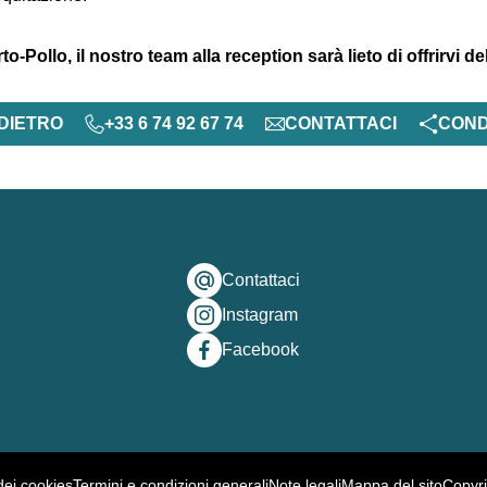
to-Pollo, il nostro team alla reception sarà lieto di offrirvi d
DIETRO
+33 6 74 92 67 74
CONTATTACI
COND
Contattaci
Instagram
Facebook
dei cookies
Termini e condizioni generali
Note legali
Mappa del sito
Copyr